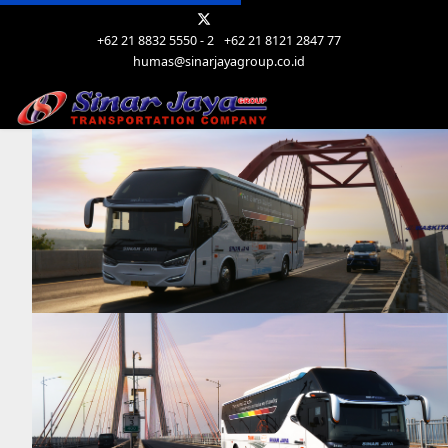
+62 21 8832 5550 - 2
+62 21 8121 2847 77
humas@sinarjayagroup.co.id