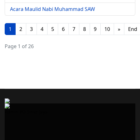
Acara Maulid Nabi Muhammad SAW
1
2
3
4
5
6
7
8
9
10
»
End
Page 1 of 26
Admin PO Sinar Jaya