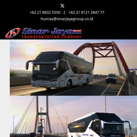
+62 21 8832 5550 - 2
+62 21 8121 2847 77
humas@sinarjayagroup.co.id