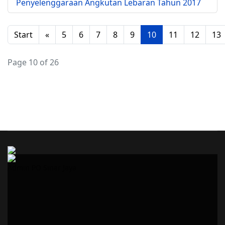
Penyelenggaraan Angkutan Lebaran Tahun 2017
Start
«
5
6
7
8
9
10
11
12
13
Page 10 of 26
Admin PO Sinar Jaya