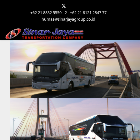
+62 21 8832 5550 - 2
+62 21 8121 2847 77
humas@sinarjayagroup.co.id