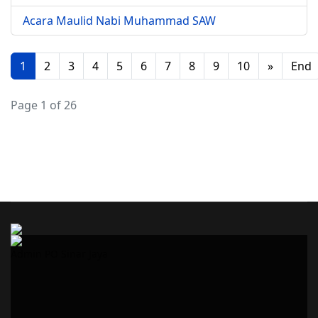
Acara Maulid Nabi Muhammad SAW
1
2
3
4
5
6
7
8
9
10
»
End
Page 1 of 26
Admin PO Sinar Jaya