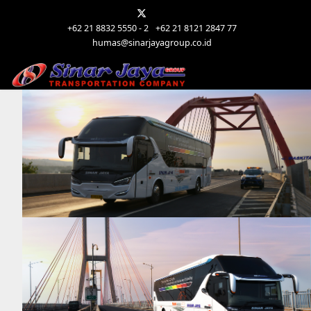
+62 21 8832 5550 - 2
+62 21 8121 2847 77
humas@sinarjayagroup.co.id