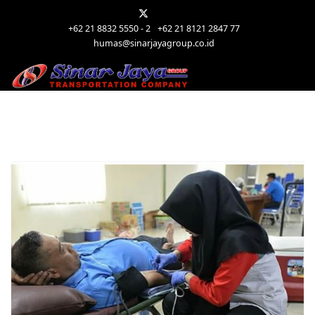
+62 21 8832 5550 - 2
+62 21 8121 2847 77
humas@sinarjayagroup.co.id