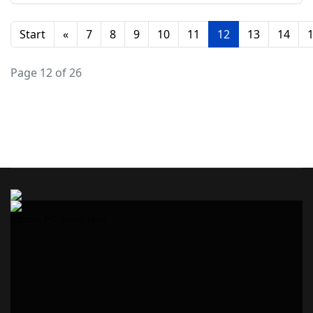
Start
«
7
8
9
10
11
12
13
14
Page 12 of 26
Admin PO Sinar Jaya