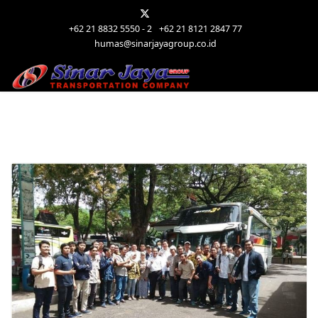
+62 21 8832 5550 - 2
+62 21 8121 2847 77
humas@sinarjayagroup.co.id