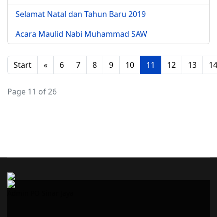
Selamat Natal dan Tahun Baru 2019
Acara Maulid Nabi Muhammad SAW
Start
«
6
7
8
9
10
11
12
13
1
Page 11 of 26
Admin PO Sinar Jaya