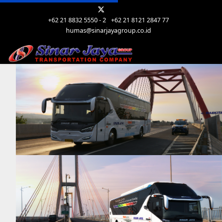
+62 21 8832 5550 - 2
+62 21 8121 2847 77
humas@sinarjayagroup.co.id