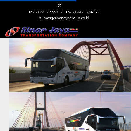
+62 21 8832 5550 - 2
+62 21 8121 2847 77
humas@sinarjayagroup.co.id