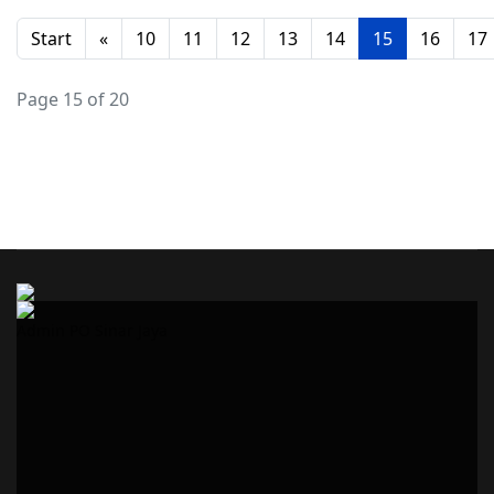
Start
«
10
11
12
13
14
15
16
17
Page 15 of 20
Admin PO Sinar Jaya