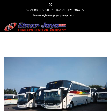
+62 21 8832 5550 - 2
+62 21 8121 2847 77
humas@sinarjayagroup.co.id