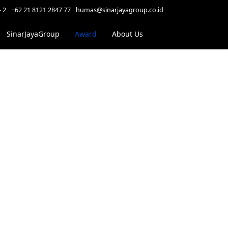
- 2
+62 21 8121 2847 77
humas@sinarjayagroup.co.id
SinarJayaGroup
Award
About Us