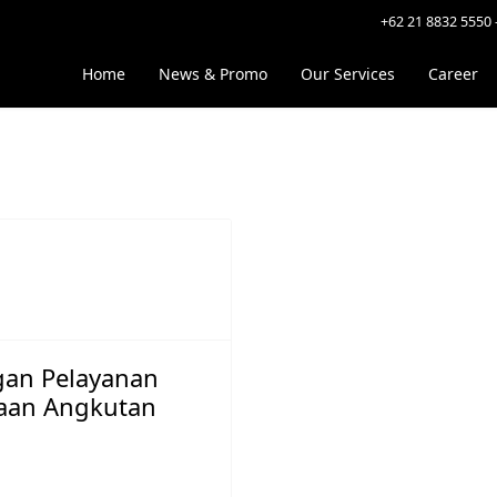
+62 21 8832 5550 
">
Home
News & Promo
Our Services
Career
gan Pelayanan
raan Angkutan