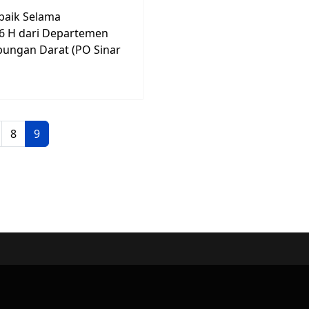
baik Selama
6 H dari Departemen
bungan Darat (PO Sinar
8
9